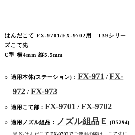
はんだこて FX-9701/FX-9702用 T39シリー
ズこて先
C型 横4mm 縦5.5mm
FX-971
FX-
適用本体(ステーション)：
/
972
FX-973
/
FX-9701
FX-9702
適用こて部：
/
ノズル組品Ｅ
適用ノズル組品：
(B5294)
※ N
はんだこて FX-9702でご使用の際は、こて先に
2