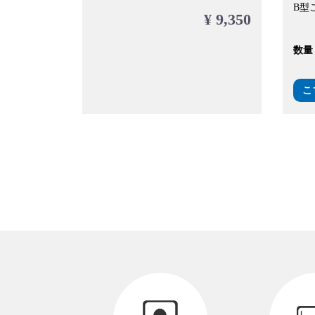
B型こ
¥ 9,350
数量
こ