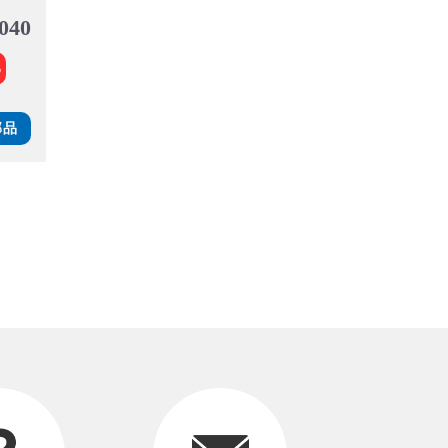
,040
る
部品