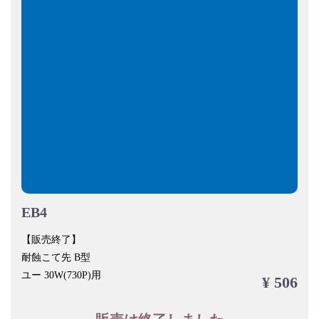
EB4
【販売終了】
耐蝕こて先 B型
ユー 30W(730P)用
¥ 506