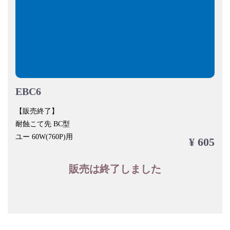
EBC6
【販売終了】
耐蝕こて先 BC型
ユー 60W(760P)用
¥ 605
販売は終了しました