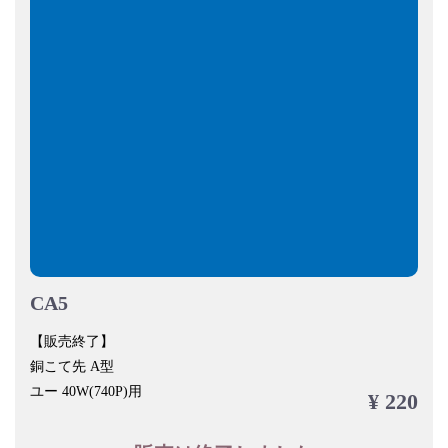
CA5
【販売終了】
銅こて先 A型
ユー 40W(740P)用
¥ 220