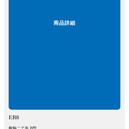
商品詳細
EB8
耐蝕こて先 B型