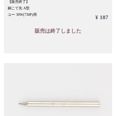
【販売終了】
銅こて先 A型
ユー 30W(730P)用
¥ 187
販売は終了しました