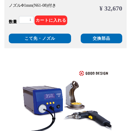
ノズルΦ1mm(N61-08)付き
¥ 32,670
カートに入れる
数量
こて先・ノズル
交換部品