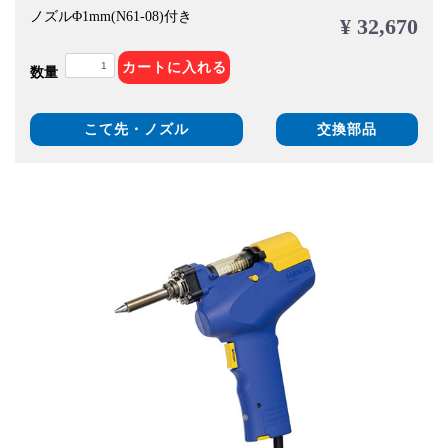
ノズルΦ1mm(N61-08)付き
¥ 32,670
カートに入れる
数量
こて先・ノズル
交換部品