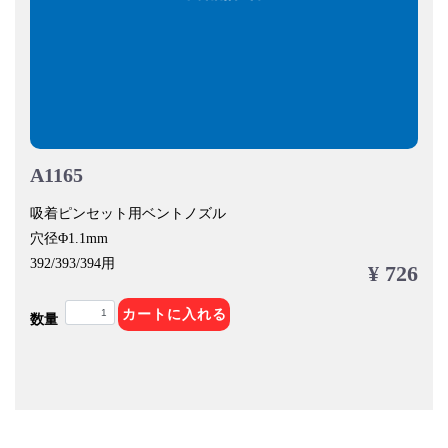
A1165
吸着ピンセット用ベントノズル
穴径Φ1.1mm
392/393/394用
¥ 726
カートに入れる
数量