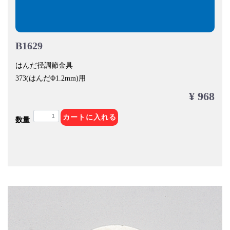
B1629
はんだ径調節金具
373(はんだΦ1.2mm)用
¥ 968
カートに入れる
数量