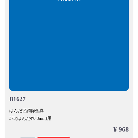
B1627
はんだ径調節金具
373(はんだΦ0.8mm)用
¥ 968