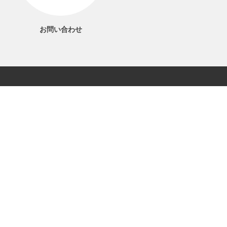
お問い合わせ
06-6561-1577
電話受付 9：00～17：00
当サイトについて
プライバシーポリシー
特定商取引法に基づく表記
利用規約
お問い合わせ