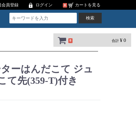
規会員登録
ログイン
カートを見る
0
検索
¥ 0
合計
0
ターはんだこて ジュ
こて先(359-T)付き