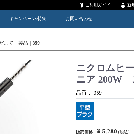
ご利用ガイド
新
キャンペーン/特集
お問い合わせ
だこて
製品
359
ニクロムヒー
ニア 200W 
品番：
359
¥ 5,280
販売価格：
(税込)