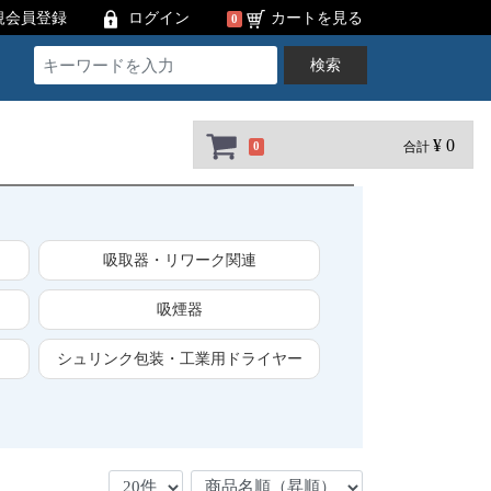
規会員登録
ログイン
カートを見る
0
検索
¥ 0
合計
0
吸取器・リワーク関連
吸煙器
シュリンク包装・工業用ドライヤー