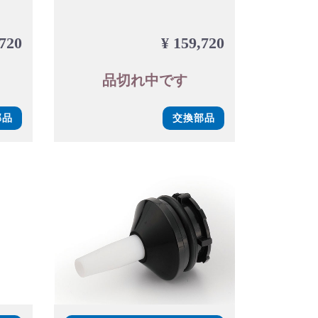
,720
¥ 159,720
品切れ中です
部品
交換部品