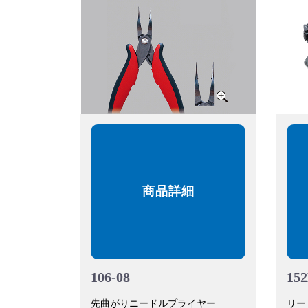
商品詳細
106-08
15
先曲がりニードルプライヤー
リー