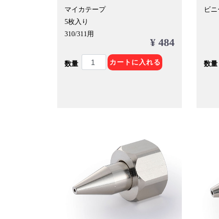
マイカテープ
ビニ
5枚入り
310/311用
¥ 484
カートに入れる
数量
数量