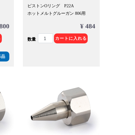
ピストンOリング P22A
ホットメルトグルーガン 806用
,800
¥ 484
る
カートに入れる
数量
部品