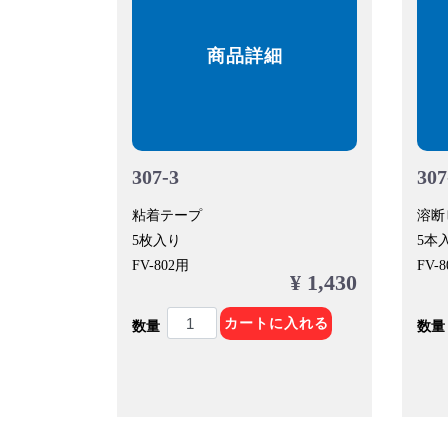
商品詳細
307-3
30
粘着テープ
溶断
5枚入り
5本
FV-802用
FV-
¥ 1,430
カートに入れる
数量
数量