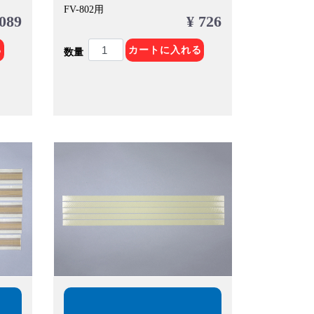
FV-802用
,089
¥ 726
る
カートに入れる
数量