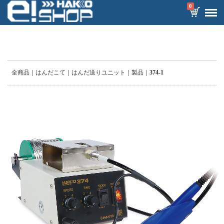
0
全商品
はんだこて
はんだ送りユニット
製品
374-1