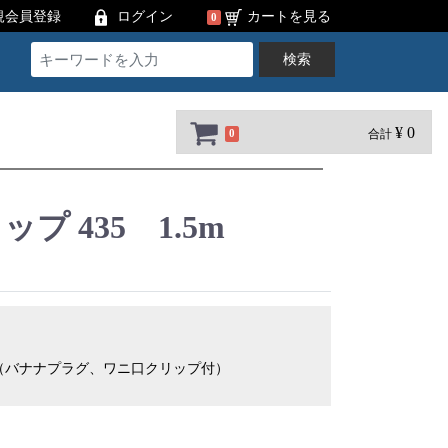
規会員登録
ログイン
カートを見る
0
検索
¥ 0
合計
0
プ 435 1.5m
（バナナプラグ、ワニ口クリップ付）