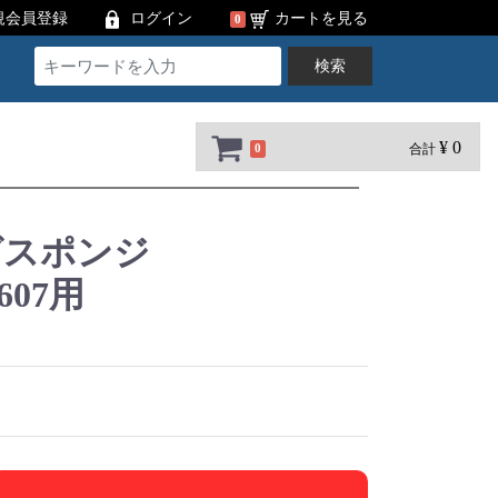
規会員登録
ログイン
カートを見る
0
検索
¥ 0
合計
0
グスポンジ
/607用