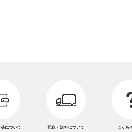
方法
について
配送・送料
について
よくあ