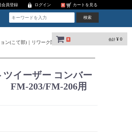
規会員登録
ログイン
カートを見る
0
検索
¥ 0
合計
0
ョン(こて部)
リワーク関連
FM-2022
トツイーザー コンバー
M-203/FM-206用