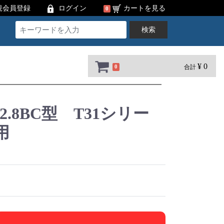
規会員登録
ログイン
カートを見る
0
検索
¥ 0
合計
0
 2.8BC型 T31シリー
用