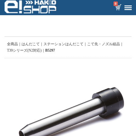
0
全商品
はんだこて
ステーションはんだこて
こて先・ノズル組品
T39シリーズ(N2対応)
B5297