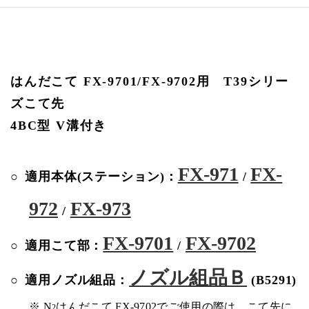
はんだこて FX-9701/FX-9702用 T39シリー
ズこて先
4BC型 V溝付き
FX-971
FX-
適用本体(ステーション)：
/
972
FX-973
/
FX-9701
FX-9702
適用こて部：
/
ノズル組品Ｂ
適用ノズル組品：
(B5291)
※ N
はんだこて FX-9702でご使用の際は、こて先に
2