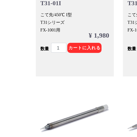
T31-01I
T31
こて先/450℃ I型
こて先
T31シリーズ
T3
FX-1001用
FX-
¥ 1,980
カートに入れる
数量
数量