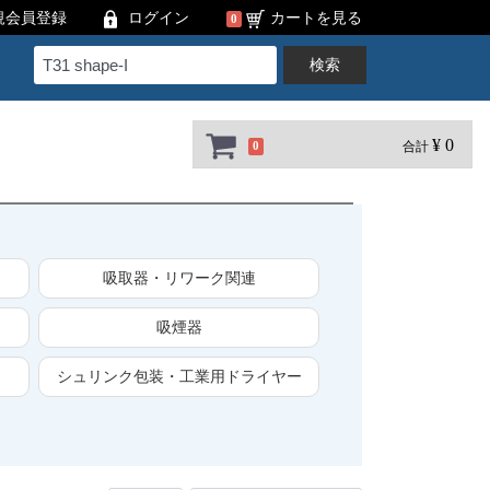
規会員登録
ログイン
カートを見る
0
検索
¥ 0
合計
0
吸取器・リワーク関連
吸煙器
シュリンク包装・工業用ドライヤー