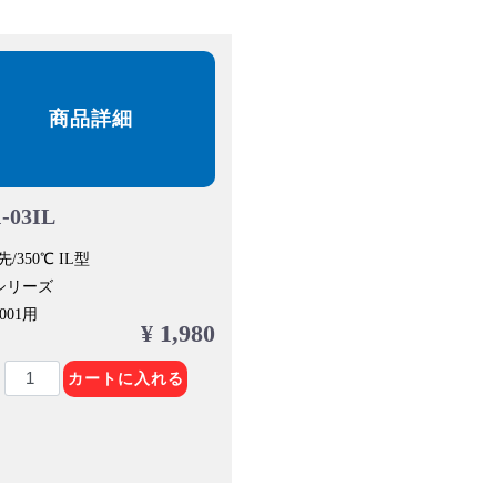
商品詳細
-03IL
/350℃ IL型
1シリーズ
1001用
¥ 1,980
カートに入れる