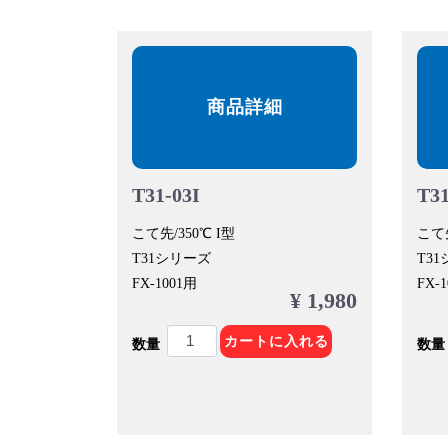
商品詳細
T31-03I
T31
こて先/350℃ I型
こて先
T31シリーズ
T3
FX-1001用
FX-
¥ 1,980
カートに入れる
数量
数量