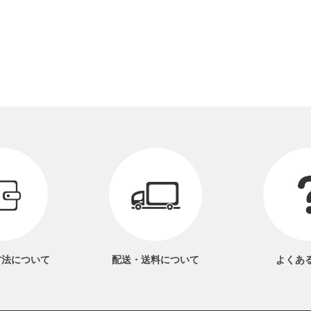
方法
について
配送・送料
について
よくあ