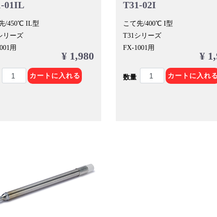
-01IL
T31-02I
/450℃ IL型
こて先/400℃ I型
1シリーズ
T31シリーズ
1001用
FX-1001用
¥ 1,980
¥ 1
カートに入れる
カートに入れ
数量