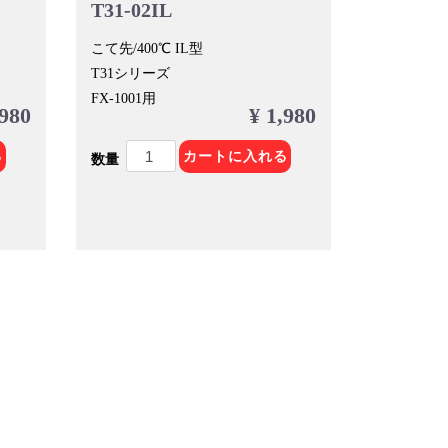
T31-02IL
こて先/400℃ IL型
T31シリーズ
FX-1001用
,980
¥ 1,980
る
カートに入れる
数量