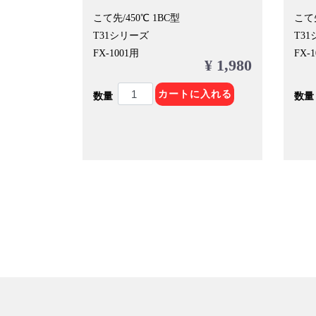
こて先/450℃ 1BC型
こて先
T31シリーズ
T3
FX-1001用
FX-
¥ 1,980
カートに入れる
数量
数量