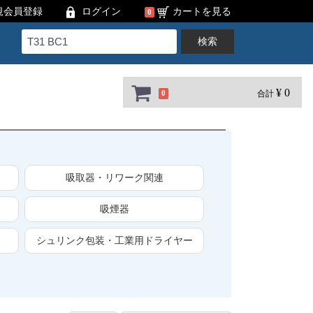
規会員登録
ログイン
カートを見る
0
検索
¥ 0
合計
0
吸取器・リワーク関連
吸煙器
シュリンク包装・工業用ドライヤー