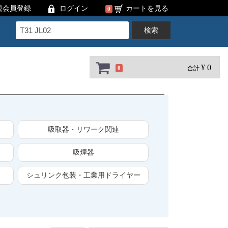
規会員登録
ログイン
カートを見る
0
検索
¥ 0
合計
0
吸取器・リワーク関連
吸煙器
シュリンク包装・工業用ドライヤー