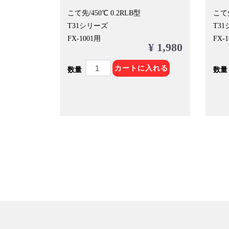
こて先/450℃ 0.2RLB型
こて先
T31シリーズ
T3
FX-1001用
FX-
¥ 1,980
カートに入れる
数量
数量