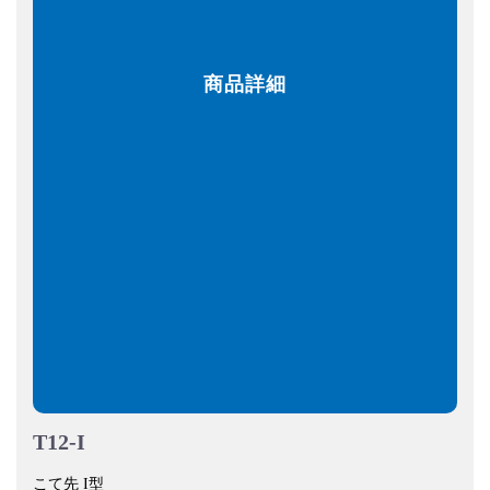
商品詳細
T12-I
こて先 I型