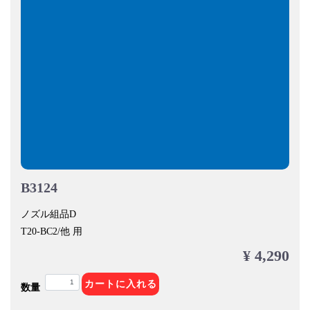
B3124
ノズル組品D
T20-BC2/他 用
¥ 4,290
カートに入れる
数量