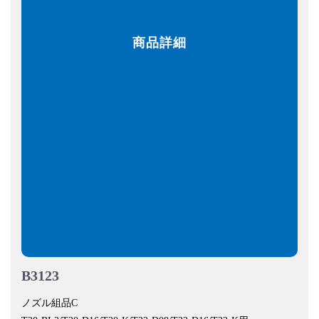
商品詳細
B3123
ノズル組品C