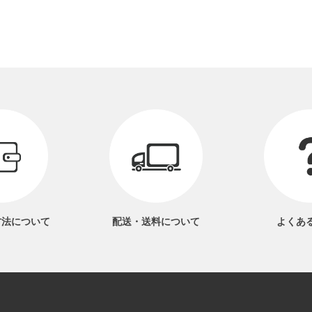
方法
について
配送・送料
について
よくあ