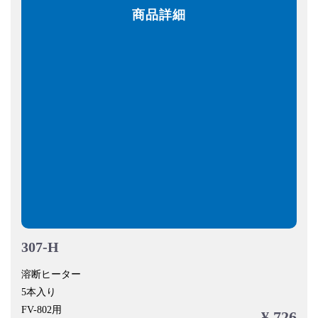
商品詳細
307-H
溶断ヒーター
5本入り
FV-802用
¥ 726