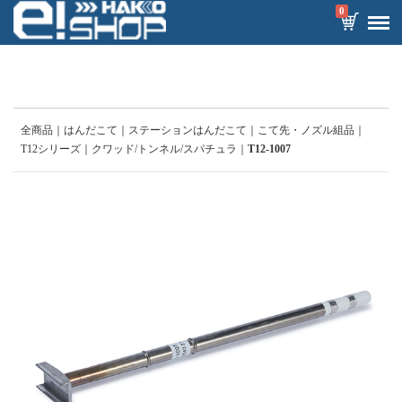
0
全商品
はんだこて
ステーションはんだこて
こて先・ノズル組品
T12シリーズ
クワッド/トンネル/スパチュラ
T12-1007