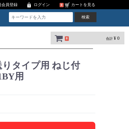
規会員登録
ログイン
カートを見る
0
検索
¥ 0
合計
0
送りタイプ用 ねじ付
1BY用