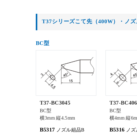
T37シリーズこて先（400W）・ノ
BC型
T37-BC3045
T37-BC406
BC型
BC型
横3mm 縦4.5mm
横4mm 縦6
B5317
B5316
ノズル組品B
ノズ