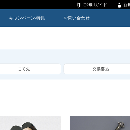
ご利用ガイド
新
キャンペーン/特集
お問い合わせ
こて先
交換部品