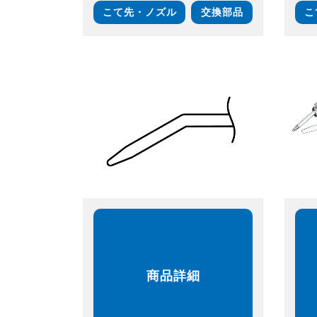
こて先・ノズル
交換部品
こ
商品詳細