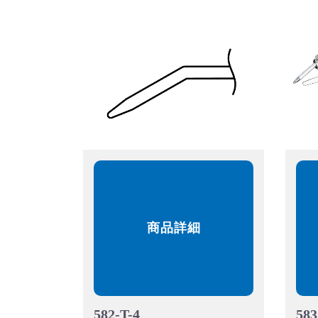
商品詳細
582-T-4
583