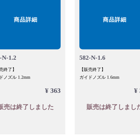
商品詳細
商品詳細
-N-1.2
582-N-1.6
売終了】
【販売終了】
ドノズル 1.2mm
ガイドノズル 1.6mm
¥ 363
¥
販売は終了しました
販売は終了しまし