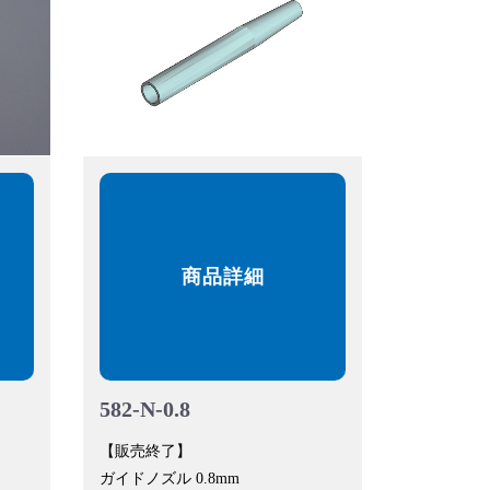
商品詳細
582-N-0.8
【販売終了】
ガイドノズル 0.8mm