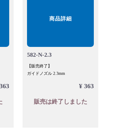
商品詳細
582-N-2.3
【販売終了】
ガイドノズル 2.3mm
 363
¥ 363
た
販売は終了しました