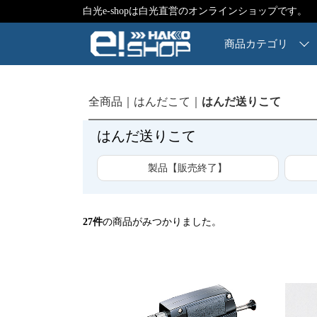
白光e-shopは白光直営のオンラインショップです。
商品カテゴリ
全商品
はんだこて
はんだ送りこて
はんだ送りこて
製品【販売終了】
27
件
の商品がみつかりました。