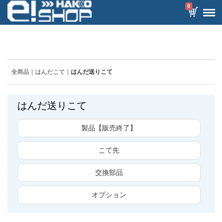
0
全商品
はんだこて
はんだ送りこて
はんだ送りこて
製品【販売終了】
こて先
交換部品
オプション