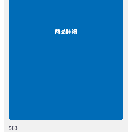
商品詳細
583