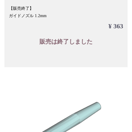
【販売終了】
ガイドノズル 1.2mm
¥ 363
販売は終了しました