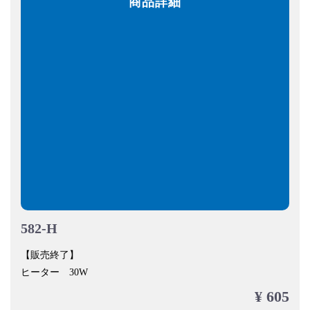
商品詳細
582-H
【販売終了】
ヒーター 30W
¥ 605