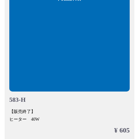
583-H
【販売終了】
ヒーター 40W
¥ 605