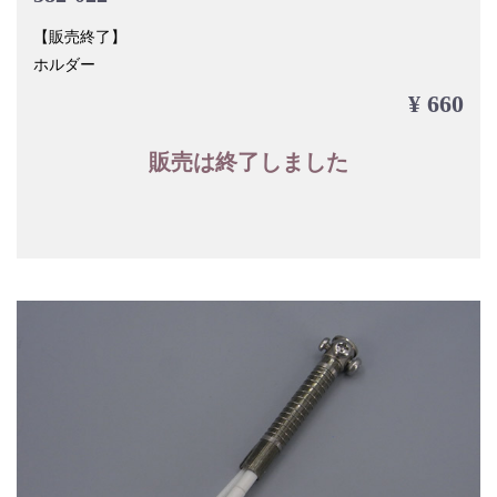
【販売終了】
ホルダー
¥ 660
販売は終了しました