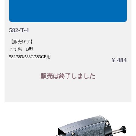
582-T-4
【販売終了】
こて先 B型
582/583/583C/583CE用
¥ 484
販売は終了しました