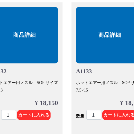
商品詳細
商品詳細
132
A1133
トエアー用ノズル SOP サイズ
ホットエアー用ノズル SOP 
13
7.5×15
¥ 18,150
¥ 18
カートに入れる
カートに入れ
数量