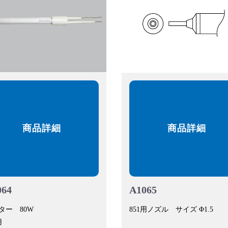
商品詳細
商品詳細
064
A1065
ター 80W
851用ノズル サイズ Φ1.5
用