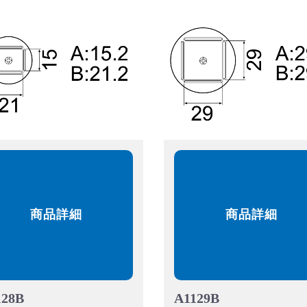
商品詳細
商品詳細
128B
A1129B