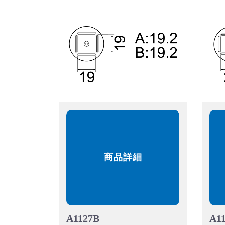
商品詳細
A1127B
A1