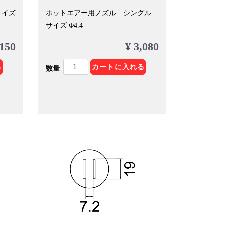
サイズ
ホットエアー用ノズル シングル
サイズ Φ4.4
,150
¥ 3,080
る
カートに入れる
数量