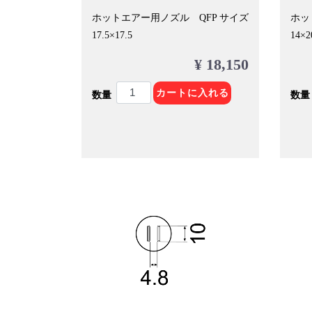
ホットエアー用ノズル QFP サイズ
ホッ
17.5×17.5
14×2
¥ 18,150
カートに入れる
数量
数量