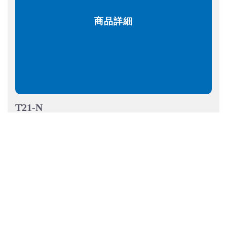
商品詳細
T21-N
ペン先/ウッドバーニング用 N型
T21シリーズ
マイペン/マイペンアルファ用
¥ 1,870
カートに入れる
数量