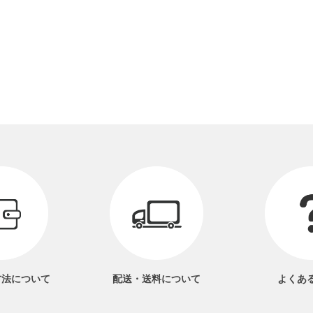
方法
について
配送・送料
について
よくあ