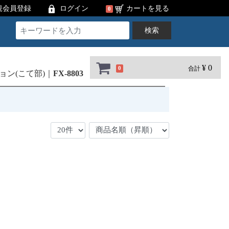
規会員登録
ログイン
カートを見る
0
検索
¥ 0
合計
0
ョン(こて部)
FX-8803