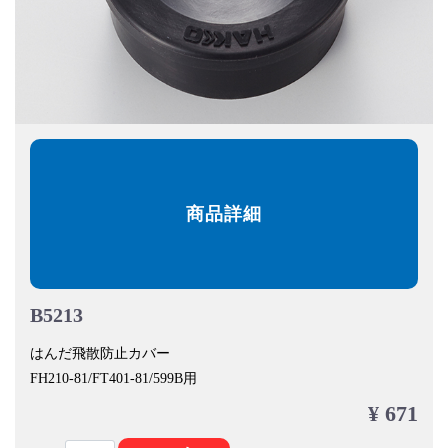
商品詳細
B5213
はんだ飛散防止カバー
FH210-81/FT401-81/599B用
¥ 671