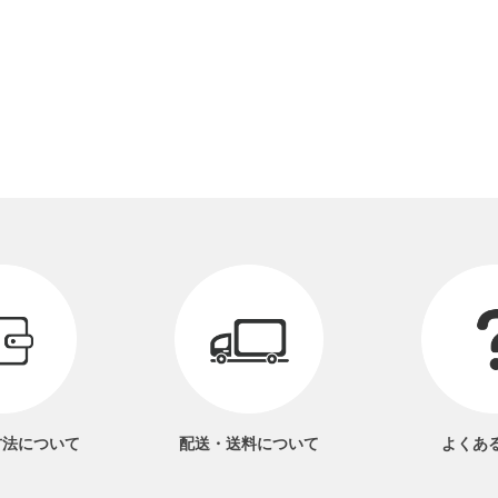
方法
について
配送・送料
について
よくあ