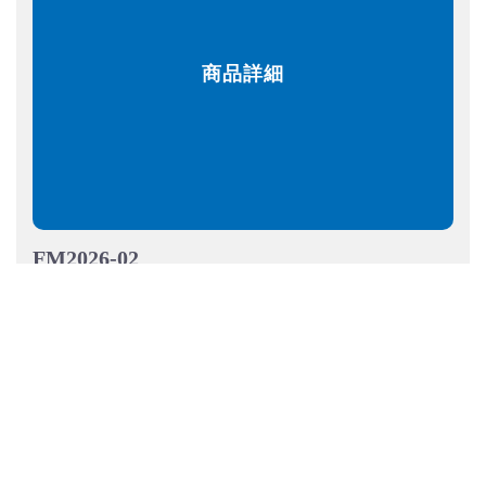
商品詳細
FM2026-02
コネクター組品
FM-2026用
¥ 18,150
カートに入れる
数量
こて先・ノズル
交換部品