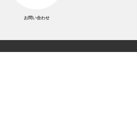
お問い合わせ
06-6561-1577
電話受付 9：00～17：00
当サイトについて
プライバシーポリシー
特定商取引法に基づく表記
利用規約
お問い合わせ