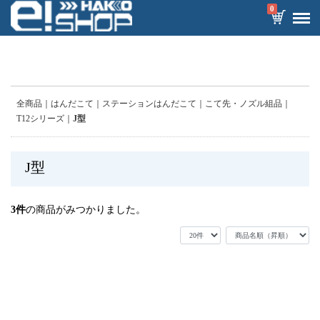
0
全商品
はんだこて
ステーションはんだこて
こて先・ノズル組品
T12シリーズ
J型
J型
3
件
の商品がみつかりました。