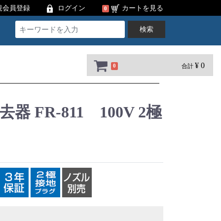
規会員登録
ログイン
カートを見る
0
検索
¥ 0
合計
0
 FR-811 100V 2極