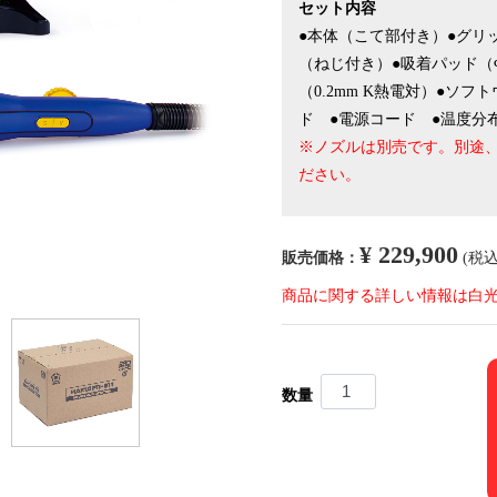
セット内容
●本体（こて部付き）●グリ
（ねじ付き）●吸着パッド（Φ3
（0.2mm K熱電対）●ソフ
ド ●電源コード ●温度分
※ノズルは別売です。別途、
ださい。
¥ 229,900
販売価格：
(税込
商品に関する詳しい情報は白
数量