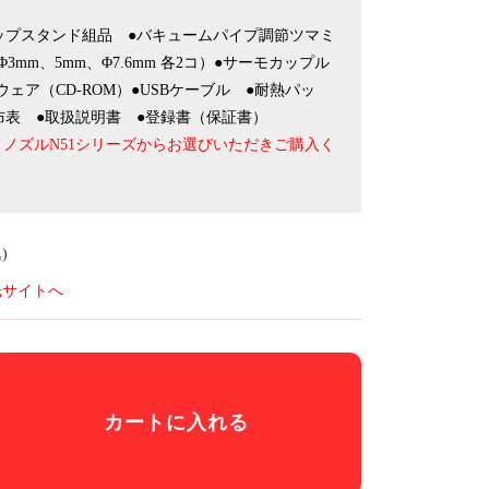
ップスタンド組品 ●バキュームパイプ調節ツマミ
mm、5mm、Φ7.6mm 各2コ）●サーモカップル
トウェア（CD-ROM）●USBケーブル ●耐熱パッ
布表 ●取扱説明書 ●登録書（保証書）
ノズルN51シリーズからお選びいただきご購入く
)
光サイトへ
カートに入れる