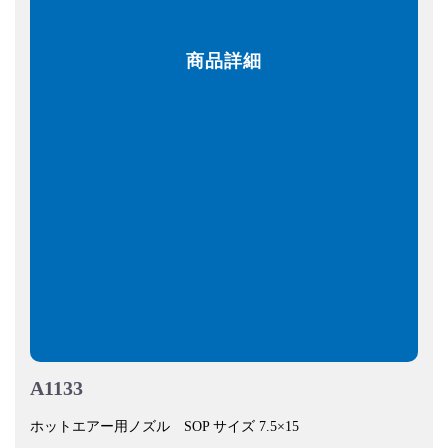
商品詳細
A1133
ホットエアー用ノズル SOP サイズ 7.5×15