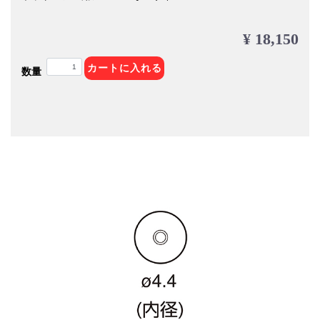
¥ 18,150
カートに入れる
数量