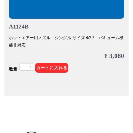
A1124B
ホットエアー用ノズル シングル サイズ Φ2.5 バキューム機
能非対応
¥ 3,080
カートに入れる
数量