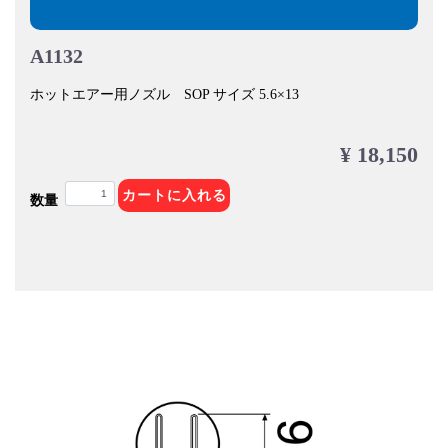
A1132
ホットエアー用ノズル SOP サイズ 5.6×13
¥ 18,150
カートに入れる
数量