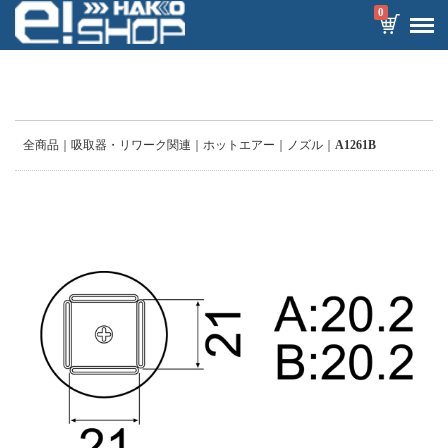
0
全商品
吸取器・リワーク関連
ホットエアー
ノズル
A1261B