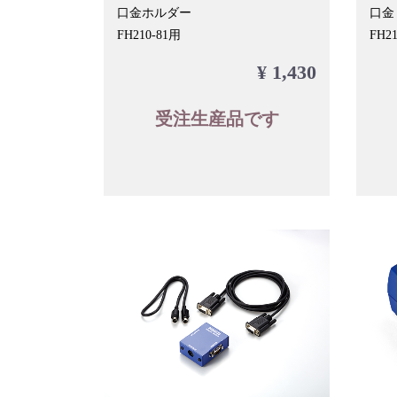
口金ホルダー
口金
FH210-81用
FH2
¥ 1,430
受注生産品です