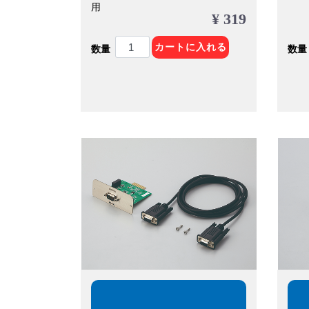
用
¥ 319
カートに入れる
数量
数量