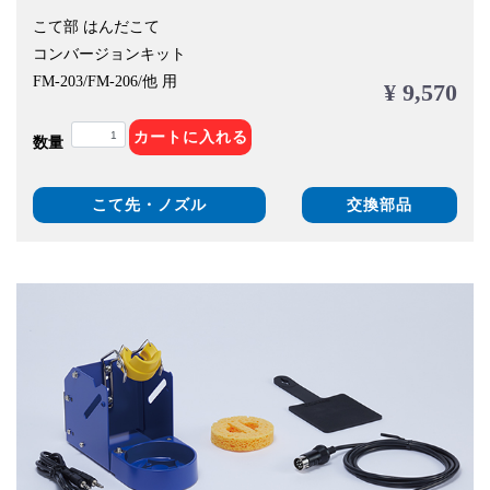
こて部 はんだこて
コンバージョンキット
FM-203/FM-206/他 用
¥ 9,570
カートに入れる
数量
こて先・ノズル
交換部品