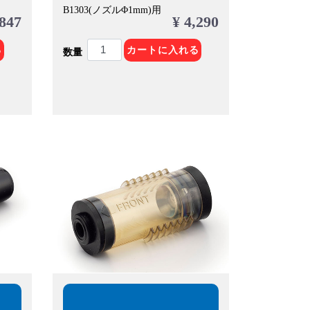
B1303(ノズルΦ1mm)用
 847
¥ 4,290
る
カートに入れる
数量