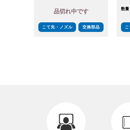
数量
品切れ中です
こて先・ノズル
交換部品
こ