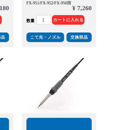
FX-951/FX-952/FX-950用
,180
¥ 7,260
る
カートに入れる
数量
部品
こて先・ノズル
交換部品