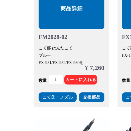
商品詳細
FM2028-02
FX1
こて部 はんだこて
こて
ブルー
FX-
FX-951/FX-952/FX-950用
¥ 7,260
カートに入れる
数量
数量
こて先・ノズル
交換部品
こ