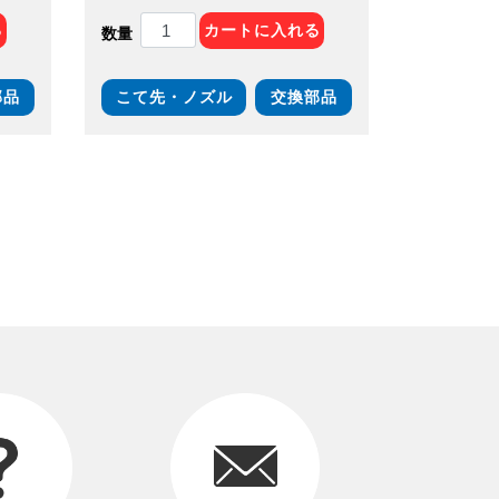
る
カートに入れる
数量
部品
こて先・ノズル
交換部品