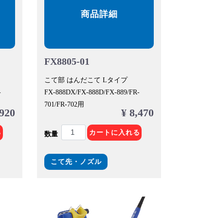
商品詳細
FX8805-01
こて部 はんだこて Lタイプ
-
FX-888DX/FX-888D/FX-889/FR-
701/FR-702用
,920
¥ 8,470
る
カートに入れる
数量
こて先・ノズル